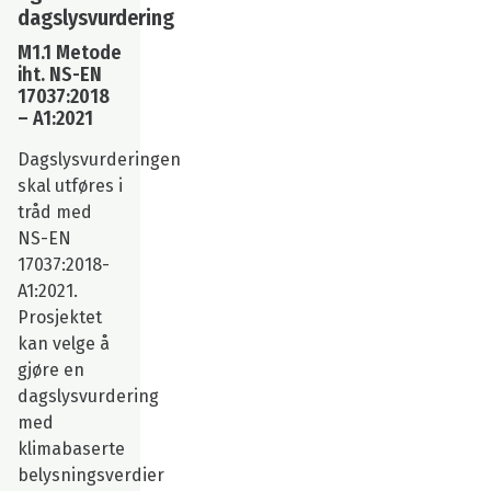
dagslysvurdering
M1.1 Metode
iht. NS-EN
17037:2018
– A1:2021
Dagslysvurderingen
skal utføres i
tråd med
NS-EN
17037:2018-
A1:2021.
Prosjektet
kan velge å
gjøre en
dagslysvurdering
med
klimabaserte
belysningsverdier