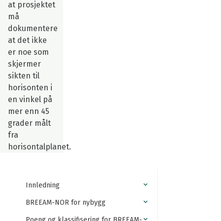
at prosjektet
må
dokumentere
at det ikke
er noe som
skjermer
sikten til
horisonten i
en vinkel på
mer enn 45
grader målt
fra
horisontalplanet.
Innledning
BREEAM-NOR for nybygg
Poeng og klassifisering for BREEAM-