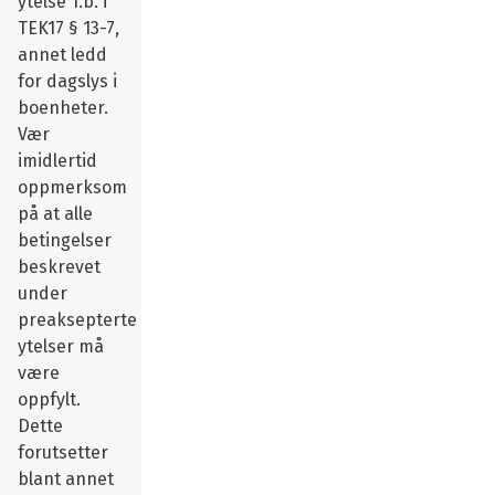
ytelse 1.b. i
TEK17 § 13-7,
annet ledd
for dagslys i
boenheter.
Vær
imidlertid
oppmerksom
på at alle
betingelser
beskrevet
under
preaksepterte
ytelser må
være
oppfylt.
Dette
forutsetter
blant annet