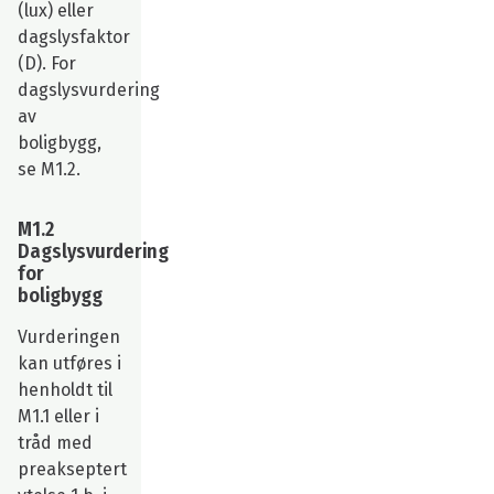
(lux) eller
dagslysfaktor
(D). For
dagslysvurdering
av
boligbygg,
se M1.2.
M1.2
Dagslysvurdering
for
boligbygg
Vurderingen
kan utføres i
henholdt til
M1.1 eller i
tråd med
preakseptert