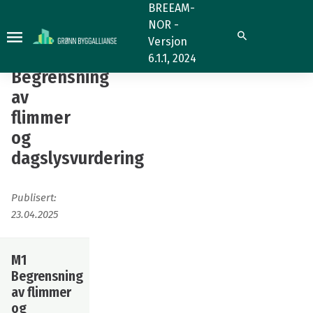
Hea
BREEAM-
NOR -
01
Hea 01
Søk
Versjon
M1
M1
6.1.1, 2024
Begrensning
Begrensning
av
av
flimmer
flimmer
og
og
dagslysvurdering
dagslysvurdering
Publisert:
23.04.2025
M1
Begrensning
av flimmer
og