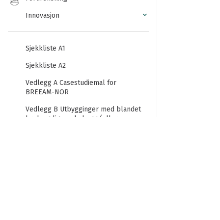
Innovasjon
Sjekkliste A1
Sjekkliste A2
Vedlegg A Casestudiemal for
BREEAM-NOR
Vedlegg B Utbygginger med blandet
bruk og lignende bygg (eller
enheter).
Vedlegg C Rehabiliterings- og
innredningsprosjekter
Vedlegg D Vurdering av uinnredede
bygg/råbygg (gjelder alle unntatt
boligbygg)
Vedlegg E Metode for beregning av
endring i biodiversitet