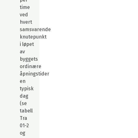
time
ved
hvert
samsvarende
knutepunkt
i løpet
av
byggets
ordinære
åpningstider
en
typisk
dag
(se
tabell
Tra
01-2
og