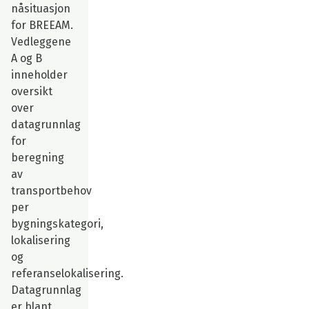
nåsituasjon
for BREEAM.
Vedleggene
A og B
inneholder
oversikt
over
datagrunnlag
for
beregning
av
transportbehov
per
bygningskategori,
lokalisering
og
referanselokalisering.
Datagrunnlag
er blant