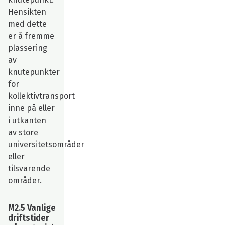
Hensikten
med dette
er å fremme
plassering
av
knutepunkter
for
kollektivtransport
inne på eller
i utkanten
av store
universitetsområder
eller
tilsvarende
områder.
M2.5 Vanlige
driftstider