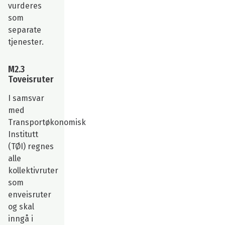
vurderes
som
separate
tjenester.
M2.3
Toveisruter
I samsvar
med
Transportøkonomisk
Institutt
(TØI) regnes
alle
kollektivruter
som
enveisruter
og skal
inngå i