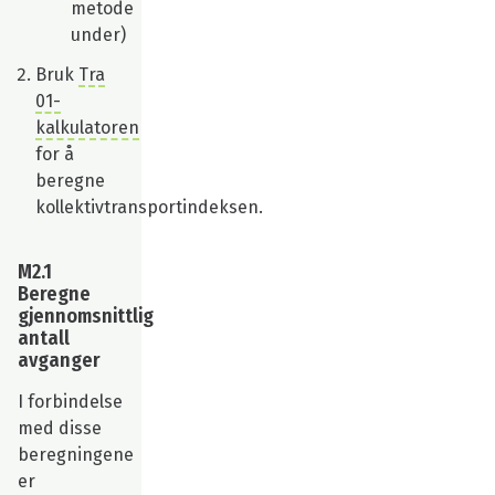
metode
under)
Bruk
Tra
01-
kalkulatoren
for å
beregne
kollektivtransportindeksen.
M2.1
Beregne
gjennomsnittlig
antall
avganger
I forbindelse
med disse
beregningene
er