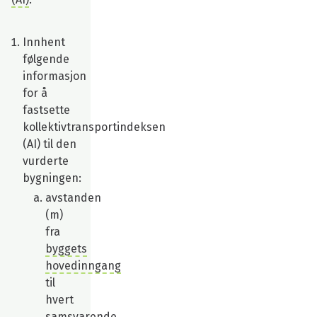
Innhent
følgende
informasjon
for å
fastsette
kollektivtransportindeksen
(AI) til den
vurderte
bygningen:
avstanden
(m)
fra
byggets
hovedinngang
til
hvert
samsvarende