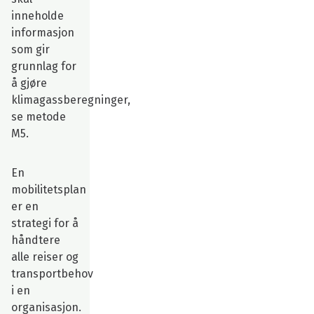
inneholde
informasjon
som gir
grunnlag for
å gjøre
klimagassberegninger,
se metode
M5.
En
mobilitetsplan
er en
strategi for å
håndtere
alle reiser og
transportbehov
i en
organisasjon.