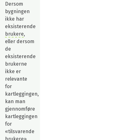
Dersom
bygningen
ikke har
eksisterende
brukere
,
eller dersom
de
eksisterende
brukerne
ikke er
relevante
for
kartleggingen,
kan man
gjennomføre
kartleggingen
for
«tilsvarende
brukere».