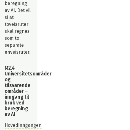
beregning
av AI. Det vil
si at
toveisruter
skal regnes
som to
separate
enveisruter.
M2.4
Universitetsområder
og
tilsvarende
områder –
inngang til
bruk ved
beregning
av AI
Hovedinngangen