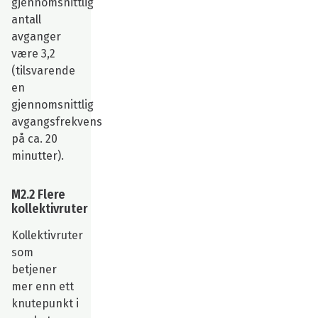
gjennomsnittlig
antall
avganger
være 3,2
(tilsvarende
en
gjennomsnittlig
avgangsfrekvens
på ca. 20
minutter).
M2.2 Flere
kollektivruter
Kollektivruter
som
betjener
mer enn ett
knutepunkt i