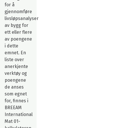
for å
gjennomføre
livsløpsanalyser
av bygg for
ett eller flere
av poengene
i dette
emnet. En
liste over
anerkjente
verktøy og
poengene
de anses
som egnet
for, finnes i
BREEAM
International
Mat 01-