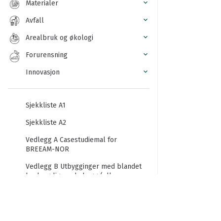
Materialer
Avfall
Arealbruk og økologi
Forurensning
Innovasjon
Sjekkliste A1
Sjekkliste A2
Vedlegg A Casestudiemal for
BREEAM-NOR
Vedlegg B Utbygginger med blandet
bruk og lignende bygg (eller
enheter).
Vedlegg C Rehabiliterings- og
innredningsprosjekter