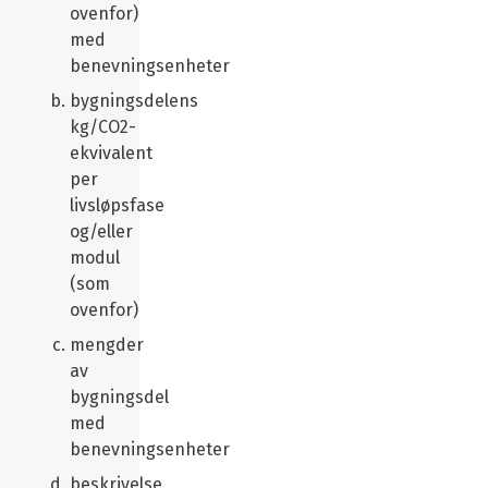
ovenfor)
med
benevningsenheter
bygningsdelens
kg/CO2-
ekvivalent
per
livsløpsfase
og/eller
modul
(som
ovenfor)
mengder
av
bygningsdel
med
benevningsenheter
beskrivelse