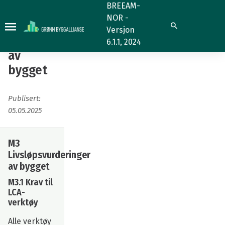
Mat
BREEAM-
NOR -
01
Mat 01
Søk
Versjon
Livsløpsvurderinger
Livsløpsvurderinger
6.1.1, 2024
av
av
bygget
bygget
Publisert:
05.05.2025
M3
Livsløpsvurderinger
av bygget
M3.1 Krav til
LCA-
verktøy
Alle verktøy