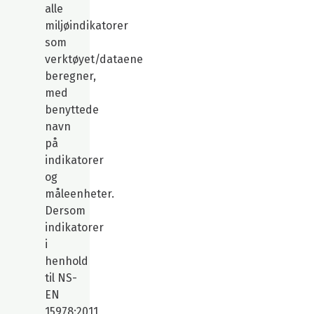
alle
miljøindikatorer
som
verktøyet/dataene
beregner,
med
benyttede
navn
på
indikatorer
og
måleenheter.
Dersom
indikatorer
i
henhold
til NS-
EN
15978:2011