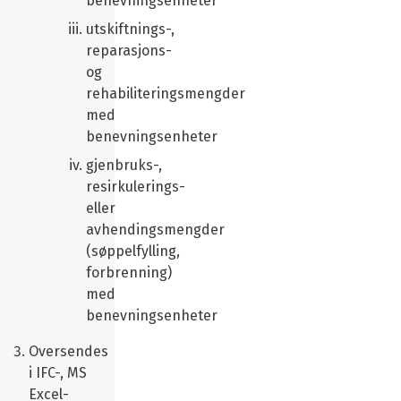
benevningsenheter
utskiftnings-,
reparasjons-
og
rehabiliteringsmengder
med
benevningsenheter
gjenbruks-,
resirkulerings-
eller
avhendingsmengder
(søppelfylling,
forbrenning)
med
benevningsenheter
Oversendes
i IFC-, MS
Excel-