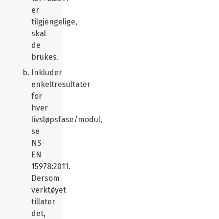
er
tilgjengelige,
skal
de
brukes.
Inkluder
enkeltresultater
for
hver
livsløpsfase/modul,
se
NS-
EN
15978:2011.
Dersom
verktøyet
tillater
det,