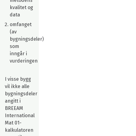
metodens
kvalitet og
data
omfanget
(av
bygningsdeler)
som
inngår i
vurderingen
I visse bygg
vil ikke alle
bygningsdeler
angitt i
BREEAM
International
Mat 01-
kalkulatoren