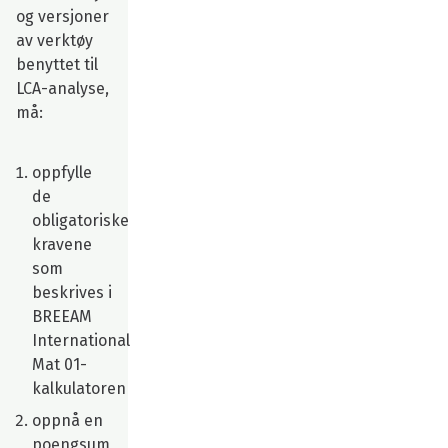
og versjoner
av verktøy
benyttet til
LCA-analyse,
må:
oppfylle
de
obligatoriske
kravene
som
beskrives i
BREEAM
International
Mat 01-
kalkulatoren
oppnå en
poengsum