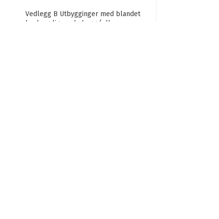
Vedlegg B Utbygginger med blandet
bruk og lignende bygg (eller
enheter).
Vedlegg C Rehabiliterings- og
innredningsprosjekter
Vedlegg D Vurdering av uinnredede
bygg/råbygg (gjelder alle unntatt
boligbygg)
Vedlegg E Metode for beregning av
endring i biodiversitet
Vedlegg F Dokumentasjonskravene i
BREEAM-NOR
Ordliste
Forord
Takk til bidragsytere