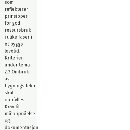
som
reflekterer
prinsipper
for god
ressursbruk
i ulike faser i
et byggs
levetid.
Kriterier
under tema
2.3 Ombruk
av
bygningsdeler
skal
oppfylles.
Krav til
måloppnåelse
og
dokumentasjon