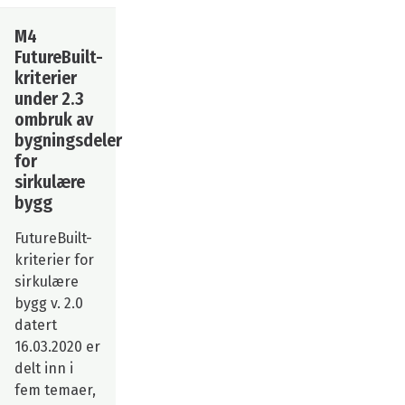
M4
FutureBuilt-
kriterier
under 2.3
ombruk av
bygningsdeler
for
sirkulære
bygg
FutureBuilt-
kriterier for
sirkulære
bygg v. 2.0
datert
16.03.2020 er
delt inn i
fem temaer,