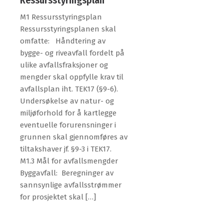
M1 Ressursstyringsplan
Ressursstyringsplanen skal
omfatte: Håndtering av
bygge- og riveavfall fordelt på
ulike avfallsfraksjoner og
mengder skal oppfylle krav til
avfallsplan iht. TEK17 (§9-6).
Undersøkelse av natur- og
miljøforhold for å kartlegge
eventuelle forurensninger i
grunnen skal gjennomføres av
tiltakshaver jf. §9-3 i TEK17.
M1.3 Mål for avfallsmengder
Byggavfall: Beregninger av
sannsynlige avfallsstrømmer
for prosjektet skal […]