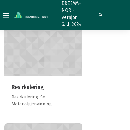
7.1.1
7.1.1
BREEAM-
NOR -
Søk
Versjon
6.1.1, 2024
Resirkulering
Resirkulering Se
Materialgjenvinning.